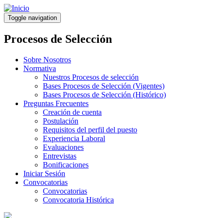
Pasar
al
Toggle navigation
contenido
principal
Procesos de Selección
Sobre Nosotros
Normativa
Nuestros Procesos de selección
Bases Procesos de Selección (Vigentes)
Bases Procesos de Selección (Histórico)
Preguntas Frecuentes
Creación de cuenta
Postulación
Requisitos del perfil del puesto
Experiencia Laboral
Evaluaciones
Entrevistas
Bonificaciones
Iniciar Sesión
Convocatorias
Convocatorias
Convocatoria Histórica