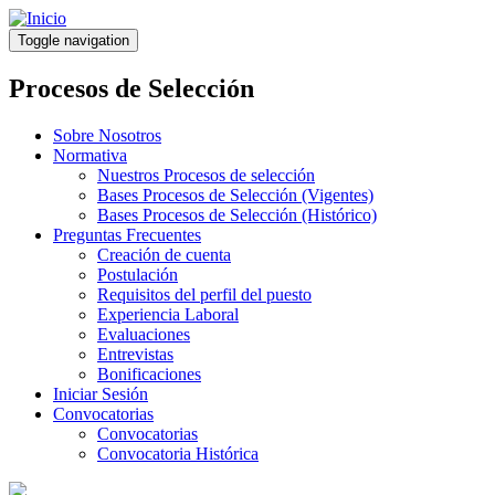
Pasar
al
Toggle navigation
contenido
principal
Procesos de Selección
Sobre Nosotros
Normativa
Nuestros Procesos de selección
Bases Procesos de Selección (Vigentes)
Bases Procesos de Selección (Histórico)
Preguntas Frecuentes
Creación de cuenta
Postulación
Requisitos del perfil del puesto
Experiencia Laboral
Evaluaciones
Entrevistas
Bonificaciones
Iniciar Sesión
Convocatorias
Convocatorias
Convocatoria Histórica