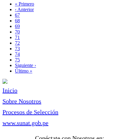
Primera
« Primero
página
Página
‹ Anterior
Paginación
anterior
Page
67
Page
68
Page
69
Page
70
Página
71
actual
Page
72
Page
73
Page
74
Page
75
Siguiente
Siguiente ›
página
Última
Último »
página
Inicio
Sobre Nosotros
Procesos de Selección
www.sunat.gob.pe
Conéctate con Nosotros en: