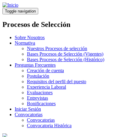
Pasar
al
Toggle navigation
contenido
principal
Procesos de Selección
Sobre Nosotros
Normativa
Nuestros Procesos de selección
Bases Procesos de Selección (Vigentes)
Bases Procesos de Selección (Histórico)
Preguntas Frecuentes
Creación de cuenta
Postulación
Requisitos del perfil del puesto
Experiencia Laboral
Evaluaciones
Entrevistas
Bonificaciones
Iniciar Sesión
Convocatorias
Convocatorias
Convocatoria Histórica