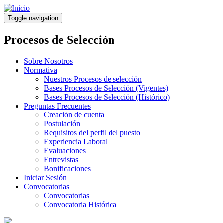
Pasar
al
Toggle navigation
contenido
principal
Procesos de Selección
Sobre Nosotros
Normativa
Nuestros Procesos de selección
Bases Procesos de Selección (Vigentes)
Bases Procesos de Selección (Histórico)
Preguntas Frecuentes
Creación de cuenta
Postulación
Requisitos del perfil del puesto
Experiencia Laboral
Evaluaciones
Entrevistas
Bonificaciones
Iniciar Sesión
Convocatorias
Convocatorias
Convocatoria Histórica