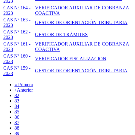
2023
CAS Nº 164 -
VERIFICADOR AUXILIAR DE COBRANZA
2023
COACTIVA
CAS Nº 163 -
GESTOR DE ORIENTACIÓN TRIBUTARIA
2023
CAS Nº 162 -
GESTOR DE TRÁMITES
2023
CAS Nº 161 -
VERIFICADOR AUXILIAR DE COBRANZA
2023
COACTIVA
CAS Nº 160 -
VERIFICADOR FISCALIZACION
2023
CAS Nº 159 -
GESTOR DE ORIENTACIÓN TRIBUTARIA
2023
Primera
« Primero
página
Página
‹ Anterior
Paginación
anterior
Page
82
Page
83
Page
84
Page
85
Página
86
actual
Page
87
Page
88
Page
89