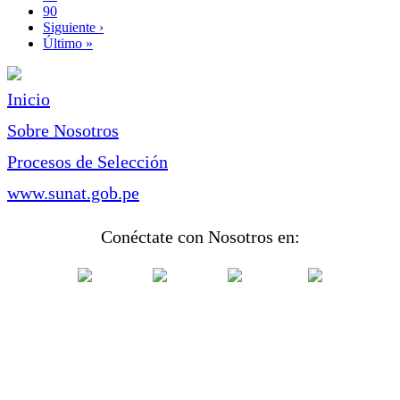
Page
90
Siguiente
Siguiente ›
página
Última
Último »
página
Inicio
Sobre Nosotros
Procesos de Selección
www.sunat.gob.pe
Conéctate con Nosotros en: