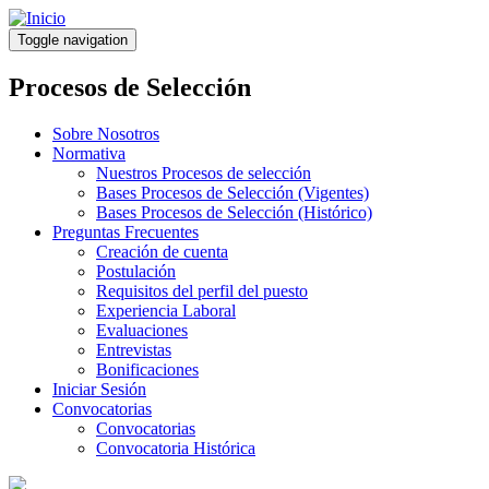
Pasar
al
Toggle navigation
contenido
principal
Procesos de Selección
Sobre Nosotros
Normativa
Nuestros Procesos de selección
Bases Procesos de Selección (Vigentes)
Bases Procesos de Selección (Histórico)
Preguntas Frecuentes
Creación de cuenta
Postulación
Requisitos del perfil del puesto
Experiencia Laboral
Evaluaciones
Entrevistas
Bonificaciones
Iniciar Sesión
Convocatorias
Convocatorias
Convocatoria Histórica