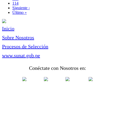
Page
114
Siguiente
Siguiente ›
página
Última
Último »
página
Inicio
Sobre Nosotros
Procesos de Selección
www.sunat.gob.pe
Conéctate con Nosotros en: