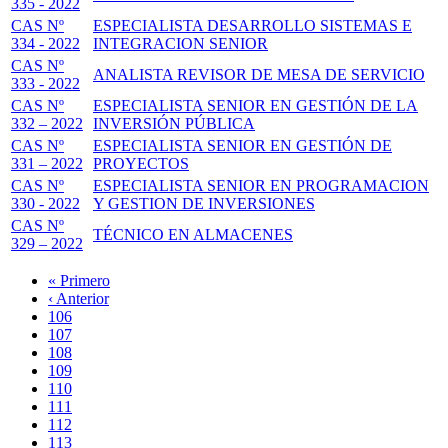
335 - 2022
CAS Nº
ESPECIALISTA DESARROLLO SISTEMAS E
334 - 2022
INTEGRACION SENIOR
CAS Nº
ANALISTA REVISOR DE MESA DE SERVICIO
333 - 2022
CAS Nº
ESPECIALISTA SENIOR EN GESTIÓN DE LA
332 – 2022
INVERSIÓN PÚBLICA
CAS Nº
ESPECIALISTA SENIOR EN GESTIÓN DE
331 – 2022
PROYECTOS
CAS Nº
ESPECIALISTA SENIOR EN PROGRAMACION
330 - 2022
Y GESTION DE INVERSIONES
CAS Nº
TÉCNICO EN ALMACENES
329 – 2022
Primera
« Primero
página
Página
‹ Anterior
Paginación
anterior
Page
106
Page
107
Page
108
Page
109
Página
110
actual
Page
111
Page
112
Page
113