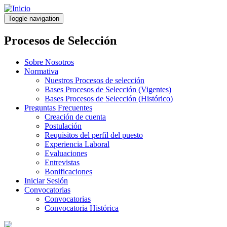
Pasar
al
Toggle navigation
contenido
principal
Procesos de Selección
Sobre Nosotros
Normativa
Nuestros Procesos de selección
Bases Procesos de Selección (Vigentes)
Bases Procesos de Selección (Histórico)
Preguntas Frecuentes
Creación de cuenta
Postulación
Requisitos del perfil del puesto
Experiencia Laboral
Evaluaciones
Entrevistas
Bonificaciones
Iniciar Sesión
Convocatorias
Convocatorias
Convocatoria Histórica