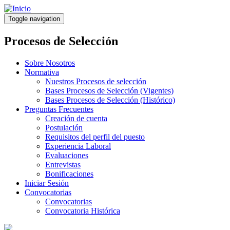
Pasar
al
Toggle navigation
contenido
principal
Procesos de Selección
Sobre Nosotros
Normativa
Nuestros Procesos de selección
Bases Procesos de Selección (Vigentes)
Bases Procesos de Selección (Histórico)
Preguntas Frecuentes
Creación de cuenta
Postulación
Requisitos del perfil del puesto
Experiencia Laboral
Evaluaciones
Entrevistas
Bonificaciones
Iniciar Sesión
Convocatorias
Convocatorias
Convocatoria Histórica