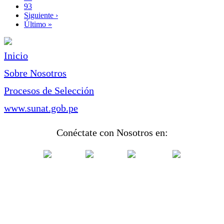
Page
93
Siguiente
Siguiente ›
página
Última
Último »
página
Inicio
Sobre Nosotros
Procesos de Selección
www.sunat.gob.pe
Conéctate con Nosotros en: