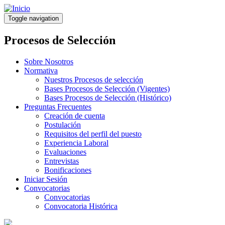
Pasar
al
Toggle navigation
contenido
principal
Procesos de Selección
Sobre Nosotros
Normativa
Nuestros Procesos de selección
Bases Procesos de Selección (Vigentes)
Bases Procesos de Selección (Histórico)
Preguntas Frecuentes
Creación de cuenta
Postulación
Requisitos del perfil del puesto
Experiencia Laboral
Evaluaciones
Entrevistas
Bonificaciones
Iniciar Sesión
Convocatorias
Convocatorias
Convocatoria Histórica