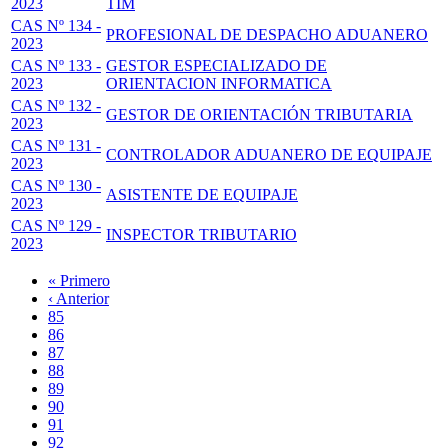
2023
TIM
CAS Nº 134 -
PROFESIONAL DE DESPACHO ADUANERO
2023
CAS Nº 133 -
GESTOR ESPECIALIZADO DE
2023
ORIENTACION INFORMATICA
CAS Nº 132 -
GESTOR DE ORIENTACIÓN TRIBUTARIA
2023
CAS Nº 131 -
CONTROLADOR ADUANERO DE EQUIPAJE
2023
CAS Nº 130 -
ASISTENTE DE EQUIPAJE
2023
CAS Nº 129 -
INSPECTOR TRIBUTARIO
2023
Primera
« Primero
página
Página
‹ Anterior
Paginación
anterior
Page
85
Page
86
Page
87
Page
88
Página
89
actual
Page
90
Page
91
Page
92