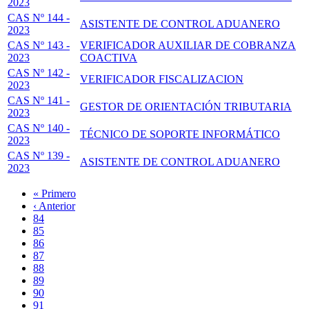
2023
CAS Nº 144 -
ASISTENTE DE CONTROL ADUANERO
2023
CAS Nº 143 -
VERIFICADOR AUXILIAR DE COBRANZA
2023
COACTIVA
CAS Nº 142 -
VERIFICADOR FISCALIZACION
2023
CAS Nº 141 -
GESTOR DE ORIENTACIÓN TRIBUTARIA
2023
CAS Nº 140 -
TÉCNICO DE SOPORTE INFORMÁTICO
2023
CAS Nº 139 -
ASISTENTE DE CONTROL ADUANERO
2023
Primera
« Primero
página
Página
‹ Anterior
Paginación
anterior
Page
84
Page
85
Page
86
Page
87
Página
88
actual
Page
89
Page
90
Page
91