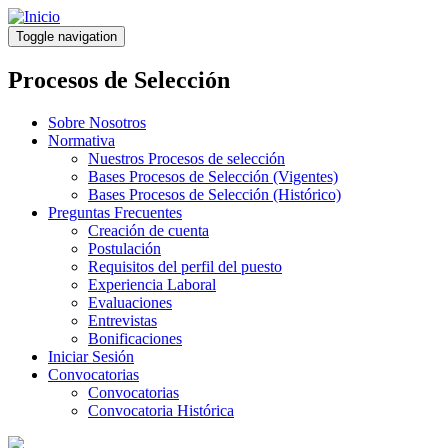
Pasar
al
Toggle navigation
contenido
principal
Procesos de Selección
Sobre Nosotros
Normativa
Nuestros Procesos de selección
Bases Procesos de Selección (Vigentes)
Bases Procesos de Selección (Histórico)
Preguntas Frecuentes
Creación de cuenta
Postulación
Requisitos del perfil del puesto
Experiencia Laboral
Evaluaciones
Entrevistas
Bonificaciones
Iniciar Sesión
Convocatorias
Convocatorias
Convocatoria Histórica