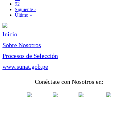
Page
92
Siguiente
Siguiente ›
página
Última
Último »
página
Inicio
Sobre Nosotros
Procesos de Selección
www.sunat.gob.pe
Conéctate con Nosotros en: