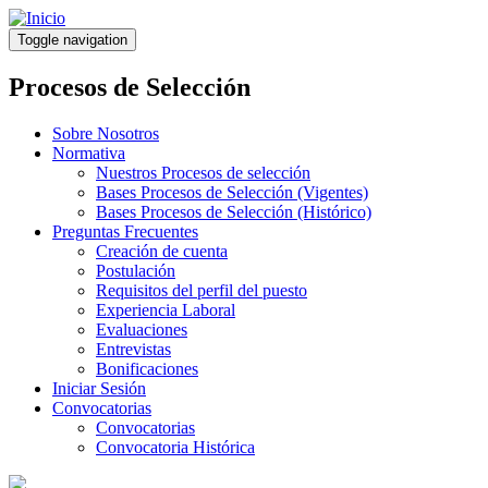
Pasar
al
Toggle navigation
contenido
principal
Procesos de Selección
Sobre Nosotros
Normativa
Nuestros Procesos de selección
Bases Procesos de Selección (Vigentes)
Bases Procesos de Selección (Histórico)
Preguntas Frecuentes
Creación de cuenta
Postulación
Requisitos del perfil del puesto
Experiencia Laboral
Evaluaciones
Entrevistas
Bonificaciones
Iniciar Sesión
Convocatorias
Convocatorias
Convocatoria Histórica