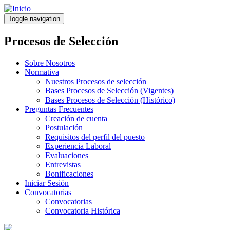
Pasar
al
Toggle navigation
contenido
principal
Procesos de Selección
Sobre Nosotros
Normativa
Nuestros Procesos de selección
Bases Procesos de Selección (Vigentes)
Bases Procesos de Selección (Histórico)
Preguntas Frecuentes
Creación de cuenta
Postulación
Requisitos del perfil del puesto
Experiencia Laboral
Evaluaciones
Entrevistas
Bonificaciones
Iniciar Sesión
Convocatorias
Convocatorias
Convocatoria Histórica