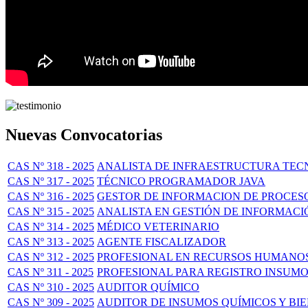
Nuevas Convocatorias
CAS Nº 318 - 2025
ANALISTA DE INFRAESTRUCTURA TECN
CAS Nº 317 - 2025
TÉCNICO PROGRAMADOR JAVA
CAS Nº 316 - 2025
GESTOR DE INFORMACION DE PROCES
CAS Nº 315 - 2025
ANALISTA EN GESTIÓN DE INFORMACI
CAS Nº 314 - 2025
MÉDICO VETERINARIO
CAS Nº 313 - 2025
AGENTE FISCALIZADOR
CAS Nº 312 - 2025
PROFESIONAL EN RECURSOS HUMANO
CAS Nº 311 - 2025
PROFESIONAL PARA REGISTRO INSUMO
CAS Nº 310 - 2025
AUDITOR QUÍMICO
CAS Nº 309 - 2025
AUDITOR DE INSUMOS QUÍMICOS Y BI