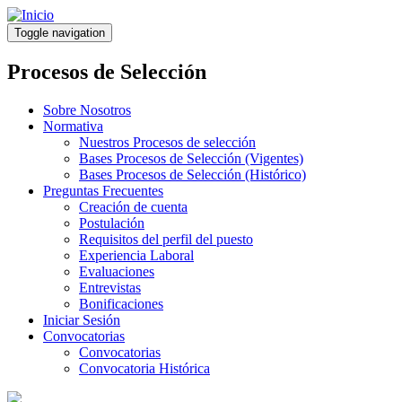
Pasar
al
Toggle navigation
contenido
principal
Procesos de Selección
Sobre Nosotros
Normativa
Nuestros Procesos de selección
Bases Procesos de Selección (Vigentes)
Bases Procesos de Selección (Histórico)
Preguntas Frecuentes
Creación de cuenta
Postulación
Requisitos del perfil del puesto
Experiencia Laboral
Evaluaciones
Entrevistas
Bonificaciones
Iniciar Sesión
Convocatorias
Convocatorias
Convocatoria Histórica