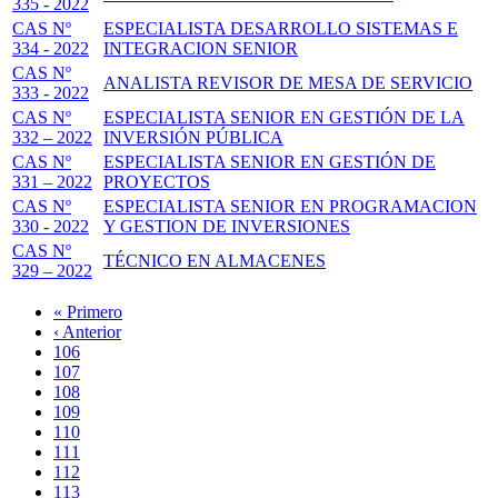
335 - 2022
CAS Nº
ESPECIALISTA DESARROLLO SISTEMAS E
334 - 2022
INTEGRACION SENIOR
CAS Nº
ANALISTA REVISOR DE MESA DE SERVICIO
333 - 2022
CAS Nº
ESPECIALISTA SENIOR EN GESTIÓN DE LA
332 – 2022
INVERSIÓN PÚBLICA
CAS Nº
ESPECIALISTA SENIOR EN GESTIÓN DE
331 – 2022
PROYECTOS
CAS Nº
ESPECIALISTA SENIOR EN PROGRAMACION
330 - 2022
Y GESTION DE INVERSIONES
CAS Nº
TÉCNICO EN ALMACENES
329 – 2022
Primera
« Primero
página
Página
‹ Anterior
Paginación
anterior
Page
106
Page
107
Page
108
Page
109
Página
110
actual
Page
111
Page
112
Page
113