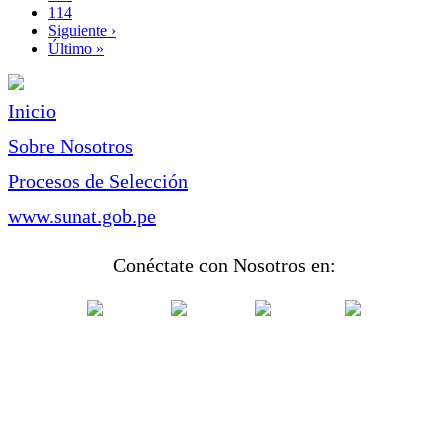
Page
114
Siguiente
Siguiente ›
página
Última
Último »
página
Inicio
Sobre Nosotros
Procesos de Selección
www.sunat.gob.pe
Conéctate con Nosotros en: