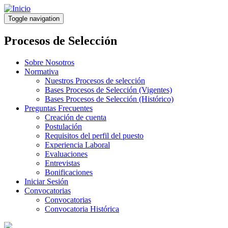
Pasar
al
Toggle navigation
contenido
principal
Procesos de Selección
Sobre Nosotros
Normativa
Nuestros Procesos de selección
Bases Procesos de Selección (Vigentes)
Bases Procesos de Selección (Histórico)
Preguntas Frecuentes
Creación de cuenta
Postulación
Requisitos del perfil del puesto
Experiencia Laboral
Evaluaciones
Entrevistas
Bonificaciones
Iniciar Sesión
Convocatorias
Convocatorias
Convocatoria Histórica