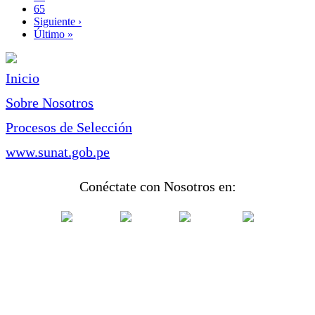
Page
65
Siguiente
Siguiente ›
página
Última
Último »
página
Inicio
Sobre Nosotros
Procesos de Selección
www.sunat.gob.pe
Conéctate con Nosotros en: