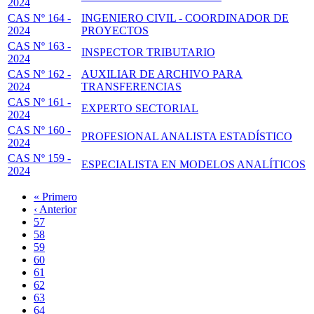
2024
CAS Nº 164 -
INGENIERO CIVIL - COORDINADOR DE
2024
PROYECTOS
CAS Nº 163 -
INSPECTOR TRIBUTARIO
2024
CAS Nº 162 -
AUXILIAR DE ARCHIVO PARA
2024
TRANSFERENCIAS
CAS Nº 161 -
EXPERTO SECTORIAL
2024
CAS Nº 160 -
PROFESIONAL ANALISTA ESTADÍSTICO
2024
CAS Nº 159 -
ESPECIALISTA EN MODELOS ANALÍTICOS
2024
Primera
« Primero
página
Página
‹ Anterior
Paginación
anterior
Page
57
Page
58
Page
59
Page
60
Página
61
actual
Page
62
Page
63
Page
64