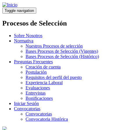
Pasar
al
Toggle navigation
contenido
principal
Procesos de Selección
Sobre Nosotros
Normativa
Nuestros Procesos de selección
Bases Procesos de Selección (Vigentes)
Bases Procesos de Selección (Histórico)
Preguntas Frecuentes
Creación de cuenta
Postulación
Requisitos del perfil del puesto
Experiencia Laboral
Evaluaciones
Entrevistas
Bonificaciones
Iniciar Sesión
Convocatorias
Convocatorias
Convocatoria Histórica