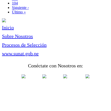
Page
104
Siguiente
Siguiente ›
página
Última
Último »
página
Inicio
Sobre Nosotros
Procesos de Selección
www.sunat.gob.pe
Conéctate con Nosotros en: