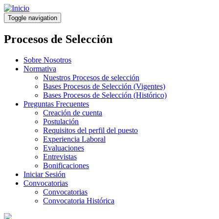
Pasar
al
Toggle navigation
contenido
principal
Procesos de Selección
Sobre Nosotros
Normativa
Nuestros Procesos de selección
Bases Procesos de Selección (Vigentes)
Bases Procesos de Selección (Histórico)
Preguntas Frecuentes
Creación de cuenta
Postulación
Requisitos del perfil del puesto
Experiencia Laboral
Evaluaciones
Entrevistas
Bonificaciones
Iniciar Sesión
Convocatorias
Convocatorias
Convocatoria Histórica