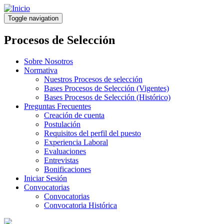
Pasar
al
Toggle navigation
contenido
principal
Procesos de Selección
Sobre Nosotros
Normativa
Nuestros Procesos de selección
Bases Procesos de Selección (Vigentes)
Bases Procesos de Selección (Histórico)
Preguntas Frecuentes
Creación de cuenta
Postulación
Requisitos del perfil del puesto
Experiencia Laboral
Evaluaciones
Entrevistas
Bonificaciones
Iniciar Sesión
Convocatorias
Convocatorias
Convocatoria Histórica