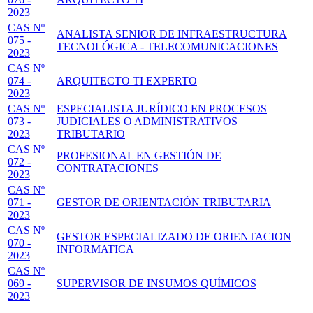
2023
CAS Nº
ANALISTA SENIOR DE INFRAESTRUCTURA
075 -
TECNOLÓGICA - TELECOMUNICACIONES
2023
CAS Nº
074 -
ARQUITECTO TI EXPERTO
2023
CAS Nº
ESPECIALISTA JURÍDICO EN PROCESOS
073 -
JUDICIALES O ADMINISTRATIVOS
2023
TRIBUTARIO
CAS Nº
PROFESIONAL EN GESTIÓN DE
072 -
CONTRATACIONES
2023
CAS Nº
071 -
GESTOR DE ORIENTACIÓN TRIBUTARIA
2023
CAS Nº
GESTOR ESPECIALIZADO DE ORIENTACION
070 -
INFORMATICA
2023
CAS Nº
069 -
SUPERVISOR DE INSUMOS QUÍMICOS
2023