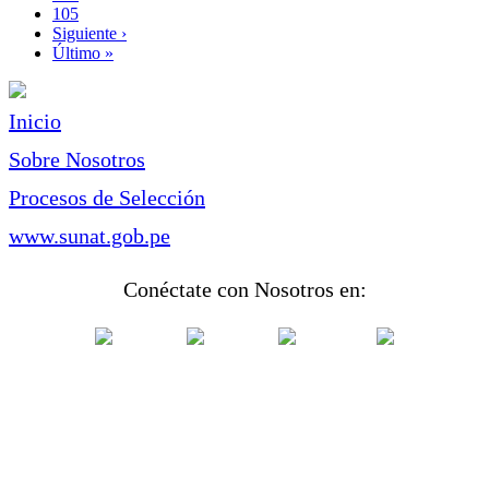
Page
105
Siguiente
Siguiente ›
página
Última
Último »
página
Inicio
Sobre Nosotros
Procesos de Selección
www.sunat.gob.pe
Conéctate con Nosotros en: