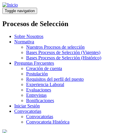
Pasar
al
Toggle navigation
contenido
principal
Procesos de Selección
Sobre Nosotros
Normativa
Nuestros Procesos de selección
Bases Procesos de Selección (Vigentes)
Bases Procesos de Selección (Histórico)
Preguntas Frecuentes
Creación de cuenta
Postulación
Requisitos del perfil del puesto
Experiencia Laboral
Evaluaciones
Entrevistas
Bonificaciones
Iniciar Sesión
Convocatorias
Convocatorias
Convocatoria Histórica