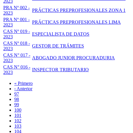
2023
PRA Nº 002 -
PRÁCTICAS PREPROFESIONALES ZONA 1
2023
PRA Nº 001 -
PRÁCTICAS PREPROFESIONALES LIMA
2023
CAS Nº 019 -
ESPECIALISTA DE DATOS
2023
CAS Nº 018 -
GESTOR DE TRÁMITES
2023
CAS N° 017 -
ABOGADO JUNIOR PROCURADURIA
2023
CAS N° 016 -
INSPECTOR TRIBUTARIO
2023
Primera
« Primero
página
Página
‹ Anterior
Paginación
anterior
Page
97
Page
98
Page
99
Page
100
Página
101
actual
Page
102
Page
103
Page
104