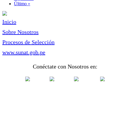
página
Última
Último »
página
Inicio
Sobre Nosotros
Procesos de Selección
www.sunat.gob.pe
Conéctate con Nosotros en: