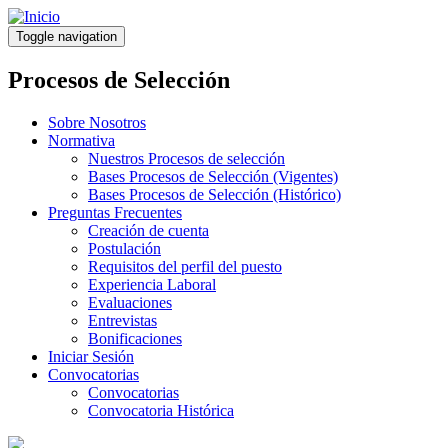
Pasar
al
Toggle navigation
contenido
principal
Procesos de Selección
Sobre Nosotros
Normativa
Nuestros Procesos de selección
Bases Procesos de Selección (Vigentes)
Bases Procesos de Selección (Histórico)
Preguntas Frecuentes
Creación de cuenta
Postulación
Requisitos del perfil del puesto
Experiencia Laboral
Evaluaciones
Entrevistas
Bonificaciones
Iniciar Sesión
Convocatorias
Convocatorias
Convocatoria Histórica