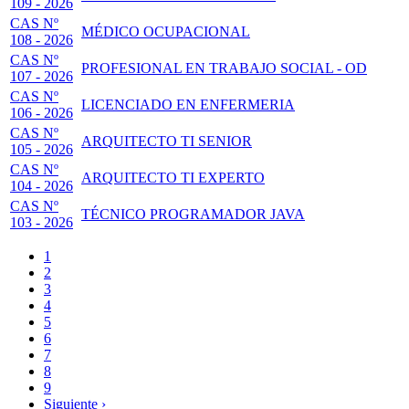
109 - 2026
CAS Nº
MÉDICO OCUPACIONAL
108 - 2026
CAS Nº
PROFESIONAL EN TRABAJO SOCIAL - OD
107 - 2026
CAS Nº
LICENCIADO EN ENFERMERIA
106 - 2026
CAS Nº
ARQUITECTO TI SENIOR
105 - 2026
CAS Nº
ARQUITECTO TI EXPERTO
104 - 2026
CAS Nº
TÉCNICO PROGRAMADOR JAVA
103 - 2026
Página
1
actual
Page
2
Paginación
Page
3
Page
4
Page
5
Page
6
Page
7
Page
8
Page
9
Siguiente
Siguiente ›