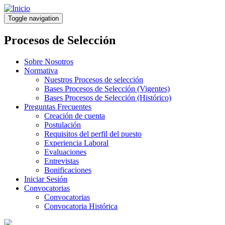
Pasar
al
Toggle navigation
contenido
principal
Procesos de Selección
Sobre Nosotros
Normativa
Nuestros Procesos de selección
Bases Procesos de Selección (Vigentes)
Bases Procesos de Selección (Histórico)
Preguntas Frecuentes
Creación de cuenta
Postulación
Requisitos del perfil del puesto
Experiencia Laboral
Evaluaciones
Entrevistas
Bonificaciones
Iniciar Sesión
Convocatorias
Convocatorias
Convocatoria Histórica