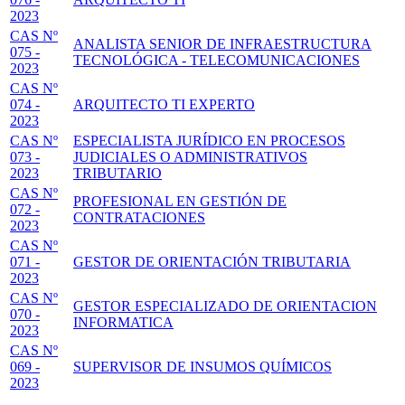
2023
CAS Nº
ANALISTA SENIOR DE INFRAESTRUCTURA
075 -
TECNOLÓGICA - TELECOMUNICACIONES
2023
CAS Nº
074 -
ARQUITECTO TI EXPERTO
2023
CAS Nº
ESPECIALISTA JURÍDICO EN PROCESOS
073 -
JUDICIALES O ADMINISTRATIVOS
2023
TRIBUTARIO
CAS Nº
PROFESIONAL EN GESTIÓN DE
072 -
CONTRATACIONES
2023
CAS Nº
071 -
GESTOR DE ORIENTACIÓN TRIBUTARIA
2023
CAS Nº
GESTOR ESPECIALIZADO DE ORIENTACION
070 -
INFORMATICA
2023
CAS Nº
069 -
SUPERVISOR DE INSUMOS QUÍMICOS
2023