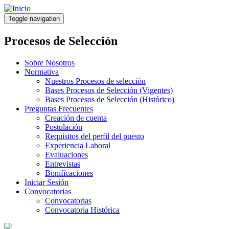
Pasar
al
Toggle navigation
contenido
principal
Procesos de Selección
Sobre Nosotros
Normativa
Nuestros Procesos de selección
Bases Procesos de Selección (Vigentes)
Bases Procesos de Selección (Histórico)
Preguntas Frecuentes
Creación de cuenta
Postulación
Requisitos del perfil del puesto
Experiencia Laboral
Evaluaciones
Entrevistas
Bonificaciones
Iniciar Sesión
Convocatorias
Convocatorias
Convocatoria Histórica