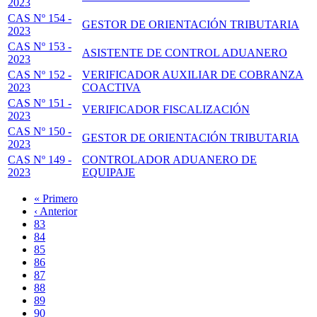
2023
CAS Nº 154 -
GESTOR DE ORIENTACIÓN TRIBUTARIA
2023
CAS Nº 153 -
ASISTENTE DE CONTROL ADUANERO
2023
CAS Nº 152 -
VERIFICADOR AUXILIAR DE COBRANZA
2023
COACTIVA
CAS Nº 151 -
VERIFICADOR FISCALIZACIÓN
2023
CAS Nº 150 -
GESTOR DE ORIENTACIÓN TRIBUTARIA
2023
CAS Nº 149 -
CONTROLADOR ADUANERO DE
2023
EQUIPAJE
Primera
« Primero
página
Página
‹ Anterior
Paginación
anterior
Page
83
Page
84
Page
85
Page
86
Página
87
actual
Page
88
Page
89
Page
90