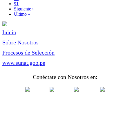
Page
91
Siguiente
Siguiente ›
página
Última
Último »
página
Inicio
Sobre Nosotros
Procesos de Selección
www.sunat.gob.pe
Conéctate con Nosotros en: