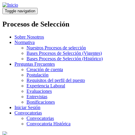
Pasar
al
Toggle navigation
contenido
principal
Procesos de Selección
Sobre Nosotros
Normativa
Nuestros Procesos de selección
Bases Procesos de Selección (Vigentes)
Bases Procesos de Selección (Histórico)
Preguntas Frecuentes
Creación de cuenta
Postulación
Requisitos del perfil del puesto
Experiencia Laboral
Evaluaciones
Entrevistas
Bonificaciones
Iniciar Sesión
Convocatorias
Convocatorias
Convocatoria Histórica