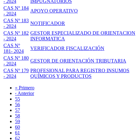
- 2024
IMPUGNATORIOS
CAS Nº 184
APOYO OPERATIVO
- 2024
CAS Nº 183
NOTIFICADOR
- 2024
CAS Nº 182
GESTOR ESPECIALIZADO DE ORIENTACION
- 2024
INFORMATICA
CAS Nº
VERIFICADOR FISCALIZACIÓN
181- 2024
CAS Nº 180
GESTOR DE ORIENTACIÓN TRIBUTARIA
- 2024
CAS Nº 179
PROFESIONAL PARA REGISTRO INSUMOS
- 2024
QUÍMICOS Y PRODUCTOS
Primera
« Primero
página
Página
‹ Anterior
Paginación
anterior
Page
55
Page
56
Page
57
Page
58
Página
59
actual
Page
60
Page
61
Page
62