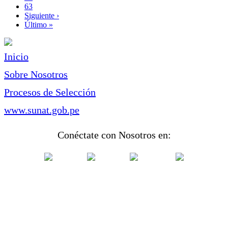
Page
63
Siguiente
Siguiente ›
página
Última
Último »
página
Inicio
Sobre Nosotros
Procesos de Selección
www.sunat.gob.pe
Conéctate con Nosotros en: