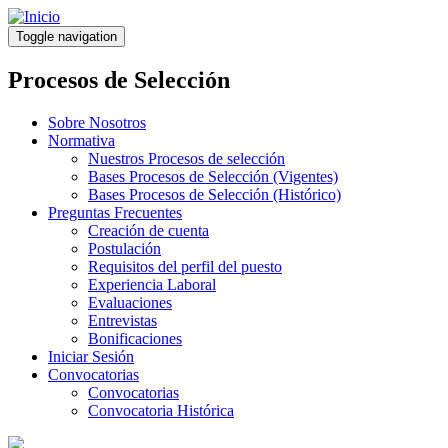
Pasar
al
Toggle navigation
contenido
principal
Procesos de Selección
Sobre Nosotros
Normativa
Nuestros Procesos de selección
Bases Procesos de Selección (Vigentes)
Bases Procesos de Selección (Histórico)
Preguntas Frecuentes
Creación de cuenta
Postulación
Requisitos del perfil del puesto
Experiencia Laboral
Evaluaciones
Entrevistas
Bonificaciones
Iniciar Sesión
Convocatorias
Convocatorias
Convocatoria Histórica