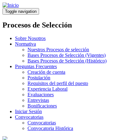
Pasar
al
Toggle navigation
contenido
principal
Procesos de Selección
Sobre Nosotros
Normativa
Nuestros Procesos de selección
Bases Procesos de Selección (Vigentes)
Bases Procesos de Selección (Histórico)
Preguntas Frecuentes
Creación de cuenta
Postulación
Requisitos del perfil del puesto
Experiencia Laboral
Evaluaciones
Entrevistas
Bonificaciones
Iniciar Sesión
Convocatorias
Convocatorias
Convocatoria Histórica