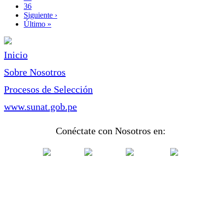
Page
36
Siguiente
Siguiente ›
página
Última
Último »
página
Inicio
Sobre Nosotros
Procesos de Selección
www.sunat.gob.pe
Conéctate con Nosotros en: