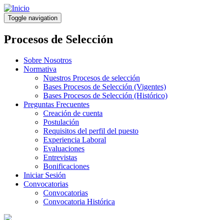
Pasar
al
Toggle navigation
contenido
principal
Procesos de Selección
Sobre Nosotros
Normativa
Nuestros Procesos de selección
Bases Procesos de Selección (Vigentes)
Bases Procesos de Selección (Histórico)
Preguntas Frecuentes
Creación de cuenta
Postulación
Requisitos del perfil del puesto
Experiencia Laboral
Evaluaciones
Entrevistas
Bonificaciones
Iniciar Sesión
Convocatorias
Convocatorias
Convocatoria Histórica