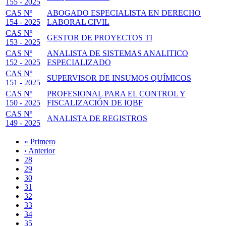
155 - 2025
CAS Nº
ABOGADO ESPECIALISTA EN DERECHO
154 - 2025
LABORAL CIVIL
CAS Nº
GESTOR DE PROYECTOS TI
153 - 2025
CAS Nº
ANALISTA DE SISTEMAS ANALITICO
152 - 2025
ESPECIALIZADO
CAS Nº
SUPERVISOR DE INSUMOS QUÍMICOS
151 - 2025
CAS Nº
PROFESIONAL PARA EL CONTROL Y
150 - 2025
FISCALIZACIÓN DE IQBF
CAS Nº
ANALISTA DE REGISTROS
149 - 2025
Primera
« Primero
página
Página
‹ Anterior
Paginación
anterior
Page
28
Page
29
Page
30
Page
31
Página
32
actual
Page
33
Page
34
Page
35