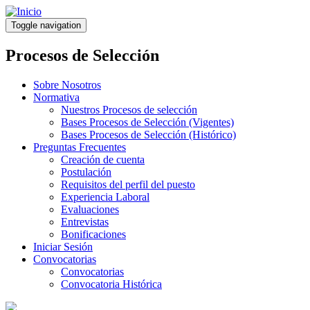
Pasar
al
Toggle navigation
contenido
principal
Procesos de Selección
Sobre Nosotros
Normativa
Nuestros Procesos de selección
Bases Procesos de Selección (Vigentes)
Bases Procesos de Selección (Histórico)
Preguntas Frecuentes
Creación de cuenta
Postulación
Requisitos del perfil del puesto
Experiencia Laboral
Evaluaciones
Entrevistas
Bonificaciones
Iniciar Sesión
Convocatorias
Convocatorias
Convocatoria Histórica