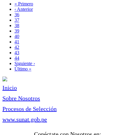
Primera
« Primero
página
Página
‹ Anterior
Paginación
anterior
Page
36
Page
37
Page
38
Page
39
Página
40
actual
Page
41
Page
42
Page
43
Page
44
Siguiente
Siguiente ›
página
Última
Último »
página
Inicio
Sobre Nosotros
Procesos de Selección
www.sunat.gob.pe
Conéctate con Nosotros en: