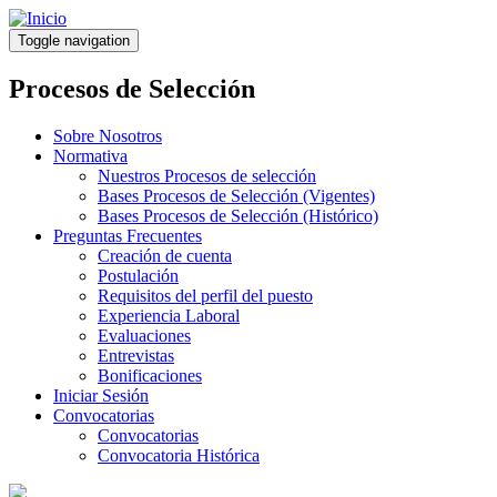
Pasar
al
Toggle navigation
contenido
principal
Procesos de Selección
Sobre Nosotros
Normativa
Nuestros Procesos de selección
Bases Procesos de Selección (Vigentes)
Bases Procesos de Selección (Histórico)
Preguntas Frecuentes
Creación de cuenta
Postulación
Requisitos del perfil del puesto
Experiencia Laboral
Evaluaciones
Entrevistas
Bonificaciones
Iniciar Sesión
Convocatorias
Convocatorias
Convocatoria Histórica