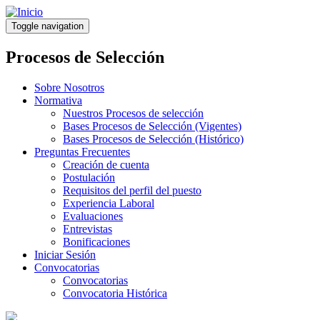
Pasar
al
Toggle navigation
contenido
principal
Procesos de Selección
Sobre Nosotros
Normativa
Nuestros Procesos de selección
Bases Procesos de Selección (Vigentes)
Bases Procesos de Selección (Histórico)
Preguntas Frecuentes
Creación de cuenta
Postulación
Requisitos del perfil del puesto
Experiencia Laboral
Evaluaciones
Entrevistas
Bonificaciones
Iniciar Sesión
Convocatorias
Convocatorias
Convocatoria Histórica