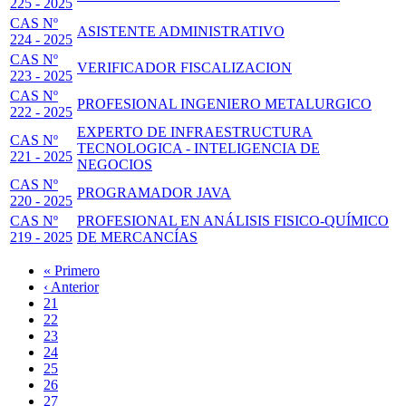
225 - 2025
CAS Nº
ASISTENTE ADMINISTRATIVO
224 - 2025
CAS Nº
VERIFICADOR FISCALIZACION
223 - 2025
CAS Nº
PROFESIONAL INGENIERO METALURGICO
222 - 2025
EXPERTO DE INFRAESTRUCTURA
CAS Nº
TECNOLOGICA - INTELIGENCIA DE
221 - 2025
NEGOCIOS
CAS Nº
PROGRAMADOR JAVA
220 - 2025
CAS Nº
PROFESIONAL EN ANÁLISIS FISICO-QUÍMICO
219 - 2025
DE MERCANCÍAS
Primera
« Primero
página
Página
‹ Anterior
Paginación
anterior
Page
21
Page
22
Page
23
Page
24
Página
25
actual
Page
26
Page
27