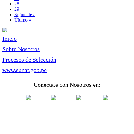
Page
28
Page
29
Siguiente
Siguiente ›
página
Última
Último »
página
Inicio
Sobre Nosotros
Procesos de Selección
www.sunat.gob.pe
Conéctate con Nosotros en: