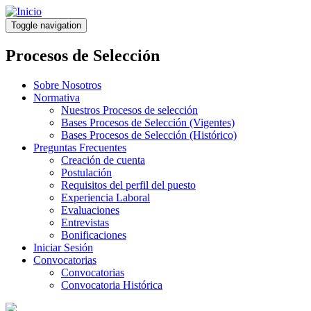
Pasar
al
Toggle navigation
contenido
principal
Procesos de Selección
Sobre Nosotros
Normativa
Nuestros Procesos de selección
Bases Procesos de Selección (Vigentes)
Bases Procesos de Selección (Histórico)
Preguntas Frecuentes
Creación de cuenta
Postulación
Requisitos del perfil del puesto
Experiencia Laboral
Evaluaciones
Entrevistas
Bonificaciones
Iniciar Sesión
Convocatorias
Convocatorias
Convocatoria Histórica