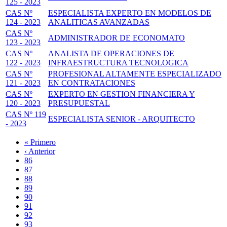
125 - 2023
CAS Nº
ESPECIALISTA EXPERTO EN MODELOS DE
124 - 2023
ANALITICAS AVANZADAS
CAS Nº
ADMINISTRADOR DE ECONOMATO
123 - 2023
CAS Nº
ANALISTA DE OPERACIONES DE
122 - 2023
INFRAESTRUCTURA TECNOLOGICA
CAS Nº
PROFESIONAL ALTAMENTE ESPECIALIZADO
121 - 2023
EN CONTRATACIONES
CAS Nº
EXPERTO EN GESTION FINANCIERA Y
120 - 2023
PRESUPUESTAL
CAS Nº 119
ESPECIALISTA SENIOR - ARQUITECTO
- 2023
Primera
« Primero
página
Página
‹ Anterior
Paginación
anterior
Page
86
Page
87
Page
88
Page
89
Página
90
actual
Page
91
Page
92
Page
93