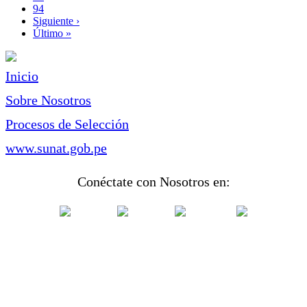
Page
94
Siguiente
Siguiente ›
página
Última
Último »
página
Inicio
Sobre Nosotros
Procesos de Selección
www.sunat.gob.pe
Conéctate con Nosotros en: