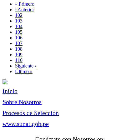
Primera
« Primero
página
Página
‹ Anterior
Paginación
anterior
Page
102
Page
103
Page
104
Page
105
Página
106
actual
Page
107
Page
108
Page
109
Page
110
Siguiente
Siguiente ›
página
Última
Último »
página
Inicio
Sobre Nosotros
Procesos de Selección
www.sunat.gob.pe
Conéctate con Nosotros en: