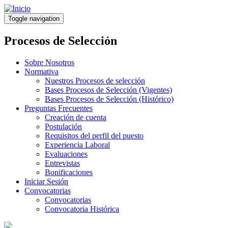
Pasar
al
Toggle navigation
contenido
principal
Procesos de Selección
Sobre Nosotros
Normativa
Nuestros Procesos de selección
Bases Procesos de Selección (Vigentes)
Bases Procesos de Selección (Histórico)
Preguntas Frecuentes
Creación de cuenta
Postulación
Requisitos del perfil del puesto
Experiencia Laboral
Evaluaciones
Entrevistas
Bonificaciones
Iniciar Sesión
Convocatorias
Convocatorias
Convocatoria Histórica