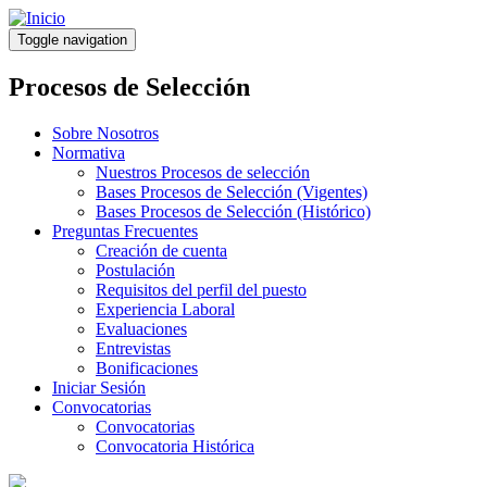
Pasar
al
Toggle navigation
contenido
principal
Procesos de Selección
Sobre Nosotros
Normativa
Nuestros Procesos de selección
Bases Procesos de Selección (Vigentes)
Bases Procesos de Selección (Histórico)
Preguntas Frecuentes
Creación de cuenta
Postulación
Requisitos del perfil del puesto
Experiencia Laboral
Evaluaciones
Entrevistas
Bonificaciones
Iniciar Sesión
Convocatorias
Convocatorias
Convocatoria Histórica