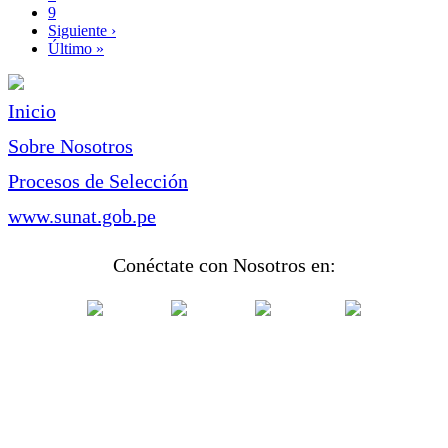
Page
9
Siguiente
Siguiente ›
página
Última
Último »
página
Inicio
Sobre Nosotros
Procesos de Selección
www.sunat.gob.pe
Conéctate con Nosotros en: