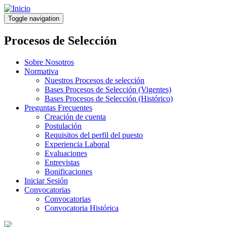
Pasar
al
Toggle navigation
contenido
principal
Procesos de Selección
Sobre Nosotros
Normativa
Nuestros Procesos de selección
Bases Procesos de Selección (Vigentes)
Bases Procesos de Selección (Histórico)
Preguntas Frecuentes
Creación de cuenta
Postulación
Requisitos del perfil del puesto
Experiencia Laboral
Evaluaciones
Entrevistas
Bonificaciones
Iniciar Sesión
Convocatorias
Convocatorias
Convocatoria Histórica