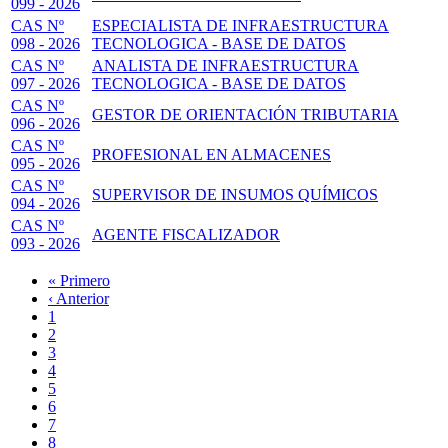
099 - 2026
CAS Nº
ESPECIALISTA DE INFRAESTRUCTURA
098 - 2026
TECNOLOGICA - BASE DE DATOS
CAS Nº
ANALISTA DE INFRAESTRUCTURA
097 - 2026
TECNOLOGICA - BASE DE DATOS
CAS Nº
GESTOR DE ORIENTACIÓN TRIBUTARIA
096 - 2026
CAS Nº
PROFESIONAL EN ALMACENES
095 - 2026
CAS Nº
SUPERVISOR DE INSUMOS QUÍMICOS
094 - 2026
CAS Nº
AGENTE FISCALIZADOR
093 - 2026
Primera
« Primero
página
Página
‹ Anterior
Paginación
anterior
Page
1
Página
2
actual
Page
3
Page
4
Page
5
Page
6
Page
7
Page
8