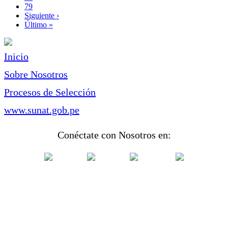
Page
79
Siguiente
Siguiente ›
página
Última
Último »
página
Inicio
Sobre Nosotros
Procesos de Selección
www.sunat.gob.pe
Conéctate con Nosotros en: