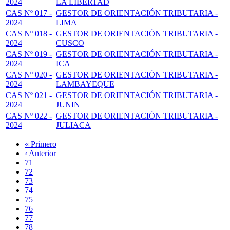
2024
LA LIBERTAD
CAS Nº 017 -
GESTOR DE ORIENTACIÓN TRIBUTARIA -
2024
LIMA
CAS Nº 018 -
GESTOR DE ORIENTACIÓN TRIBUTARIA -
2024
CUSCO
CAS Nº 019 -
GESTOR DE ORIENTACIÓN TRIBUTARIA -
2024
ICA
CAS Nº 020 -
GESTOR DE ORIENTACIÓN TRIBUTARIA -
2024
LAMBAYEQUE
CAS Nº 021 -
GESTOR DE ORIENTACIÓN TRIBUTARIA -
2024
JUNIN
CAS Nº 022 -
GESTOR DE ORIENTACIÓN TRIBUTARIA -
2024
JULIACA
Primera
« Primero
página
Página
‹ Anterior
Paginación
anterior
Page
71
Page
72
Page
73
Page
74
Página
75
actual
Page
76
Page
77
Page
78