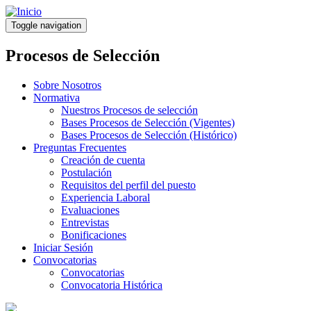
Pasar
al
Toggle navigation
contenido
principal
Procesos de Selección
Sobre Nosotros
Normativa
Nuestros Procesos de selección
Bases Procesos de Selección (Vigentes)
Bases Procesos de Selección (Histórico)
Preguntas Frecuentes
Creación de cuenta
Postulación
Requisitos del perfil del puesto
Experiencia Laboral
Evaluaciones
Entrevistas
Bonificaciones
Iniciar Sesión
Convocatorias
Convocatorias
Convocatoria Histórica