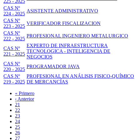
225 - 2025
CAS Nº
ASISTENTE ADMINISTRATIVO
224 - 2025
CAS Nº
VERIFICADOR FISCALIZACION
223 - 2025
CAS Nº
PROFESIONAL INGENIERO METALURGICO
222 - 2025
EXPERTO DE INFRAESTRUCTURA
CAS Nº
TECNOLOGICA - INTELIGENCIA DE
221 - 2025
NEGOCIOS
CAS Nº
PROGRAMADOR JAVA
220 - 2025
CAS Nº
PROFESIONAL EN ANÁLISIS FISICO-QUÍMICO
219 - 2025
DE MERCANCÍAS
Primera
« Primero
página
Página
‹ Anterior
Paginación
anterior
Page
21
Page
22
Page
23
Page
24
Página
25
actual
Page
26
Page
27