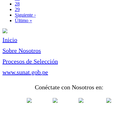
Page
28
Page
29
Siguiente
Siguiente ›
página
Última
Último »
página
Inicio
Sobre Nosotros
Procesos de Selección
www.sunat.gob.pe
Conéctate con Nosotros en: