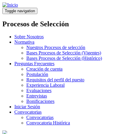
Pasar
al
Toggle navigation
contenido
principal
Procesos de Selección
Sobre Nosotros
Normativa
Nuestros Procesos de selección
Bases Procesos de Selección (Vigentes)
Bases Procesos de Selección (Histórico)
Preguntas Frecuentes
Creación de cuenta
Postulación
Requisitos del perfil del puesto
Experiencia Laboral
Evaluaciones
Entrevistas
Bonificaciones
Iniciar Sesión
Convocatorias
Convocatorias
Convocatoria Histórica