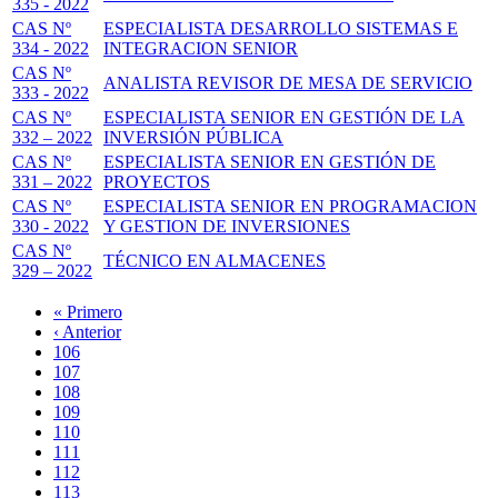
335 - 2022
CAS Nº
ESPECIALISTA DESARROLLO SISTEMAS E
334 - 2022
INTEGRACION SENIOR
CAS Nº
ANALISTA REVISOR DE MESA DE SERVICIO
333 - 2022
CAS Nº
ESPECIALISTA SENIOR EN GESTIÓN DE LA
332 – 2022
INVERSIÓN PÚBLICA
CAS Nº
ESPECIALISTA SENIOR EN GESTIÓN DE
331 – 2022
PROYECTOS
CAS Nº
ESPECIALISTA SENIOR EN PROGRAMACION
330 - 2022
Y GESTION DE INVERSIONES
CAS Nº
TÉCNICO EN ALMACENES
329 – 2022
Primera
« Primero
página
Página
‹ Anterior
Paginación
anterior
Page
106
Page
107
Page
108
Page
109
Página
110
actual
Page
111
Page
112
Page
113