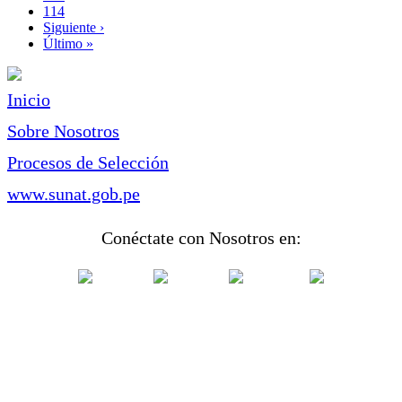
Page
114
Siguiente
Siguiente ›
página
Última
Último »
página
Inicio
Sobre Nosotros
Procesos de Selección
www.sunat.gob.pe
Conéctate con Nosotros en: