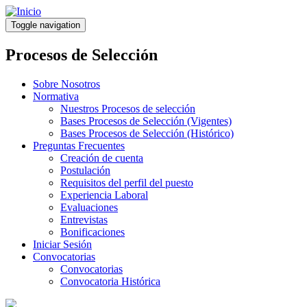
Pasar
al
Toggle navigation
contenido
principal
Procesos de Selección
Sobre Nosotros
Normativa
Nuestros Procesos de selección
Bases Procesos de Selección (Vigentes)
Bases Procesos de Selección (Histórico)
Preguntas Frecuentes
Creación de cuenta
Postulación
Requisitos del perfil del puesto
Experiencia Laboral
Evaluaciones
Entrevistas
Bonificaciones
Iniciar Sesión
Convocatorias
Convocatorias
Convocatoria Histórica