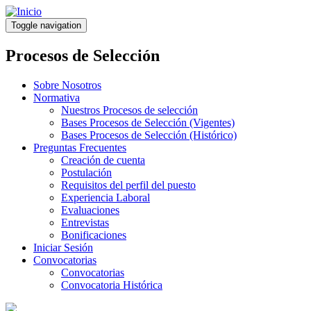
Pasar
al
Toggle navigation
contenido
principal
Procesos de Selección
Sobre Nosotros
Normativa
Nuestros Procesos de selección
Bases Procesos de Selección (Vigentes)
Bases Procesos de Selección (Histórico)
Preguntas Frecuentes
Creación de cuenta
Postulación
Requisitos del perfil del puesto
Experiencia Laboral
Evaluaciones
Entrevistas
Bonificaciones
Iniciar Sesión
Convocatorias
Convocatorias
Convocatoria Histórica