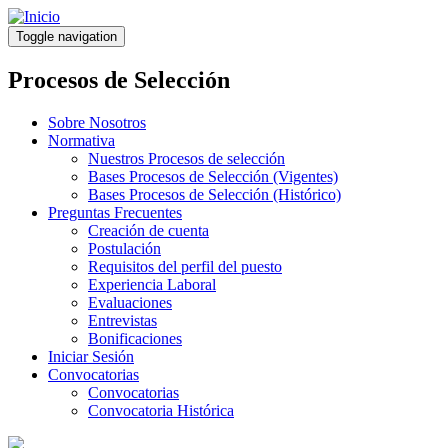
Pasar
al
Toggle navigation
contenido
principal
Procesos de Selección
Sobre Nosotros
Normativa
Nuestros Procesos de selección
Bases Procesos de Selección (Vigentes)
Bases Procesos de Selección (Histórico)
Preguntas Frecuentes
Creación de cuenta
Postulación
Requisitos del perfil del puesto
Experiencia Laboral
Evaluaciones
Entrevistas
Bonificaciones
Iniciar Sesión
Convocatorias
Convocatorias
Convocatoria Histórica