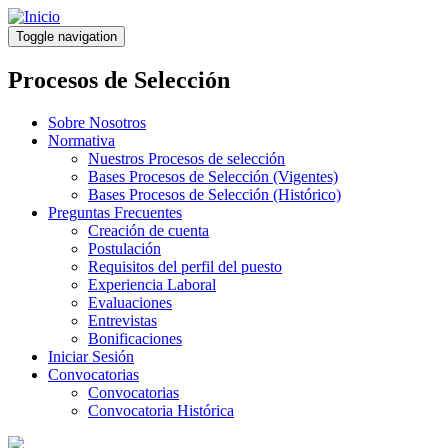
Pasar
al
Toggle navigation
contenido
principal
Procesos de Selección
Sobre Nosotros
Normativa
Nuestros Procesos de selección
Bases Procesos de Selección (Vigentes)
Bases Procesos de Selección (Histórico)
Preguntas Frecuentes
Creación de cuenta
Postulación
Requisitos del perfil del puesto
Experiencia Laboral
Evaluaciones
Entrevistas
Bonificaciones
Iniciar Sesión
Convocatorias
Convocatorias
Convocatoria Histórica