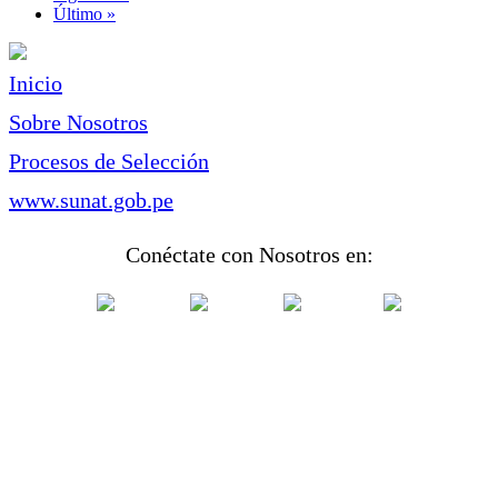
página
Última
Último »
página
Inicio
Sobre Nosotros
Procesos de Selección
www.sunat.gob.pe
Conéctate con Nosotros en: