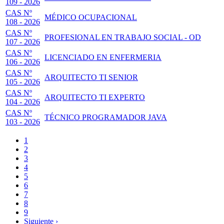
109 - 2026
CAS Nº
MÉDICO OCUPACIONAL
108 - 2026
CAS Nº
PROFESIONAL EN TRABAJO SOCIAL - OD
107 - 2026
CAS Nº
LICENCIADO EN ENFERMERIA
106 - 2026
CAS Nº
ARQUITECTO TI SENIOR
105 - 2026
CAS Nº
ARQUITECTO TI EXPERTO
104 - 2026
CAS Nº
TÉCNICO PROGRAMADOR JAVA
103 - 2026
Página
1
actual
Page
2
Paginación
Page
3
Page
4
Page
5
Page
6
Page
7
Page
8
Page
9
Siguiente
Siguiente ›