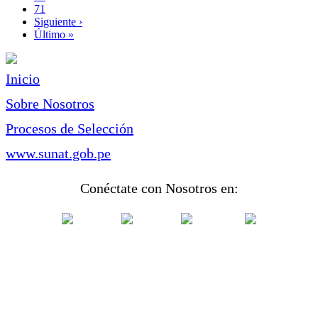
Page
71
Siguiente
Siguiente ›
página
Última
Último »
página
Inicio
Sobre Nosotros
Procesos de Selección
www.sunat.gob.pe
Conéctate con Nosotros en: