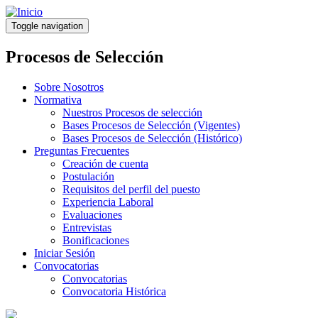
Pasar
al
Toggle navigation
contenido
principal
Procesos de Selección
Sobre Nosotros
Normativa
Nuestros Procesos de selección
Bases Procesos de Selección (Vigentes)
Bases Procesos de Selección (Histórico)
Preguntas Frecuentes
Creación de cuenta
Postulación
Requisitos del perfil del puesto
Experiencia Laboral
Evaluaciones
Entrevistas
Bonificaciones
Iniciar Sesión
Convocatorias
Convocatorias
Convocatoria Histórica