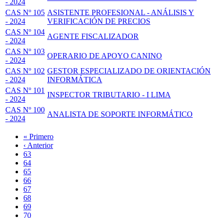
- 2024
CAS Nº 105
ASISTENTE PROFESIONAL - ANÁLISIS Y
- 2024
VERIFICACIÓN DE PRECIOS
CAS Nº 104
AGENTE FISCALIZADOR
- 2024
CAS Nº 103
OPERARIO DE APOYO CANINO
- 2024
CAS Nº 102
GESTOR ESPECIALIZADO DE ORIENTACIÓN
- 2024
INFORMÁTICA
CAS Nº 101
INSPECTOR TRIBUTARIO - I LIMA
- 2024
CAS Nº 100
ANALISTA DE SOPORTE INFORMÁTICO
- 2024
Primera
« Primero
página
Página
‹ Anterior
Paginación
anterior
Page
63
Page
64
Page
65
Page
66
Página
67
actual
Page
68
Page
69
Page
70