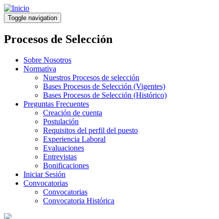
Pasar
al
Toggle navigation
contenido
principal
Procesos de Selección
Sobre Nosotros
Normativa
Nuestros Procesos de selección
Bases Procesos de Selección (Vigentes)
Bases Procesos de Selección (Histórico)
Preguntas Frecuentes
Creación de cuenta
Postulación
Requisitos del perfil del puesto
Experiencia Laboral
Evaluaciones
Entrevistas
Bonificaciones
Iniciar Sesión
Convocatorias
Convocatorias
Convocatoria Histórica