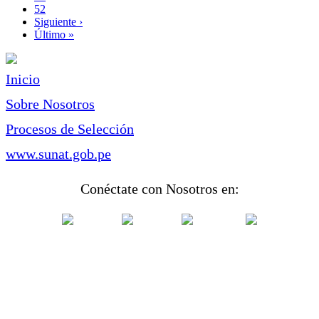
Page
52
Siguiente
Siguiente ›
página
Última
Último »
página
Inicio
Sobre Nosotros
Procesos de Selección
www.sunat.gob.pe
Conéctate con Nosotros en: