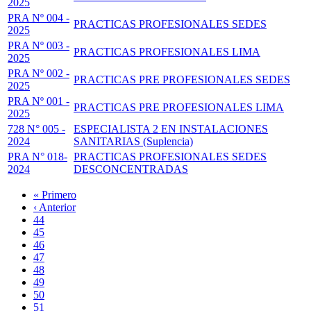
2025
PRA Nº 004 -
PRACTICAS PROFESIONALES SEDES
2025
PRA Nº 003 -
PRACTICAS PROFESIONALES LIMA
2025
PRA Nº 002 -
PRACTICAS PRE PROFESIONALES SEDES
2025
PRA Nº 001 -
PRACTICAS PRE PROFESIONALES LIMA
2025
728 N° 005 -
ESPECIALISTA 2 EN INSTALACIONES
2024
SANITARIAS (Suplencia)
PRA N° 018-
PRACTICAS PROFESIONALES SEDES
2024
DESCONCENTRADAS
Primera
« Primero
página
Página
‹ Anterior
Paginación
anterior
Page
44
Page
45
Page
46
Page
47
Página
48
actual
Page
49
Page
50
Page
51