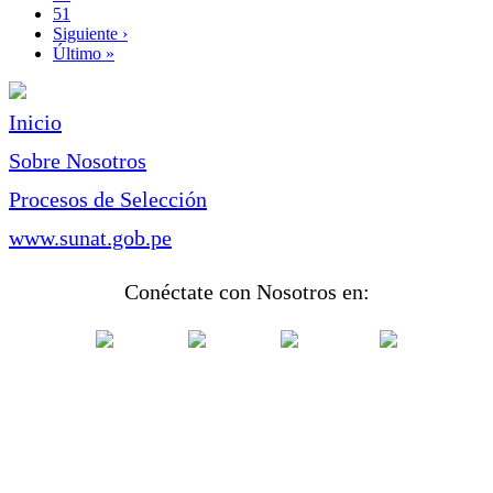
Page
51
Siguiente
Siguiente ›
página
Última
Último »
página
Inicio
Sobre Nosotros
Procesos de Selección
www.sunat.gob.pe
Conéctate con Nosotros en: