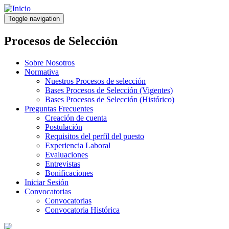
Pasar
al
Toggle navigation
contenido
principal
Procesos de Selección
Sobre Nosotros
Normativa
Nuestros Procesos de selección
Bases Procesos de Selección (Vigentes)
Bases Procesos de Selección (Histórico)
Preguntas Frecuentes
Creación de cuenta
Postulación
Requisitos del perfil del puesto
Experiencia Laboral
Evaluaciones
Entrevistas
Bonificaciones
Iniciar Sesión
Convocatorias
Convocatorias
Convocatoria Histórica