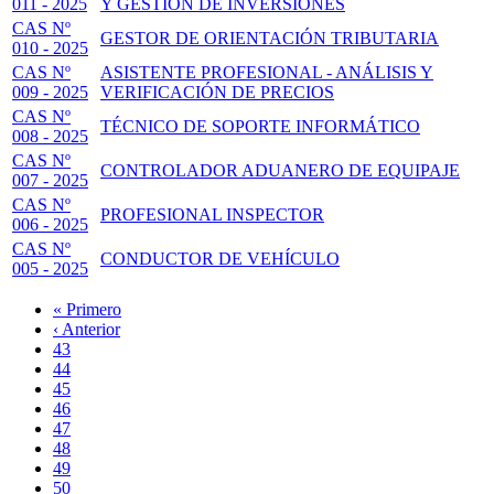
011 - 2025
Y GESTIÓN DE INVERSIONES
CAS Nº
GESTOR DE ORIENTACIÓN TRIBUTARIA
010 - 2025
CAS Nº
ASISTENTE PROFESIONAL - ANÁLISIS Y
009 - 2025
VERIFICACIÓN DE PRECIOS
CAS Nº
TÉCNICO DE SOPORTE INFORMÁTICO
008 - 2025
CAS Nº
CONTROLADOR ADUANERO DE EQUIPAJE
007 - 2025
CAS Nº
PROFESIONAL INSPECTOR
006 - 2025
CAS Nº
CONDUCTOR DE VEHÍCULO
005 - 2025
Primera
« Primero
página
Página
‹ Anterior
Paginación
anterior
Page
43
Page
44
Page
45
Page
46
Página
47
actual
Page
48
Page
49
Page
50