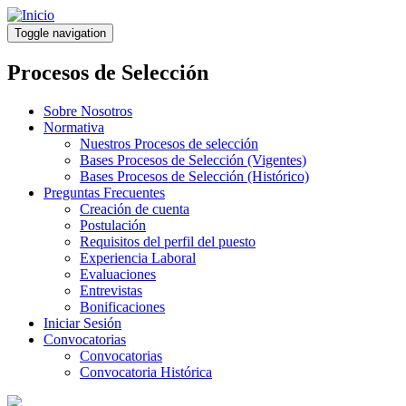
Pasar
al
Toggle navigation
contenido
principal
Procesos de Selección
Sobre Nosotros
Normativa
Nuestros Procesos de selección
Bases Procesos de Selección (Vigentes)
Bases Procesos de Selección (Histórico)
Preguntas Frecuentes
Creación de cuenta
Postulación
Requisitos del perfil del puesto
Experiencia Laboral
Evaluaciones
Entrevistas
Bonificaciones
Iniciar Sesión
Convocatorias
Convocatorias
Convocatoria Histórica