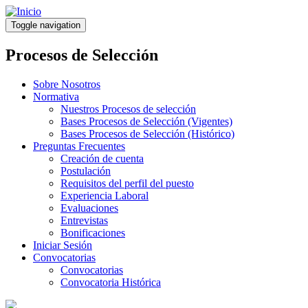
Pasar
al
Toggle navigation
contenido
principal
Procesos de Selección
Sobre Nosotros
Normativa
Nuestros Procesos de selección
Bases Procesos de Selección (Vigentes)
Bases Procesos de Selección (Histórico)
Preguntas Frecuentes
Creación de cuenta
Postulación
Requisitos del perfil del puesto
Experiencia Laboral
Evaluaciones
Entrevistas
Bonificaciones
Iniciar Sesión
Convocatorias
Convocatorias
Convocatoria Histórica