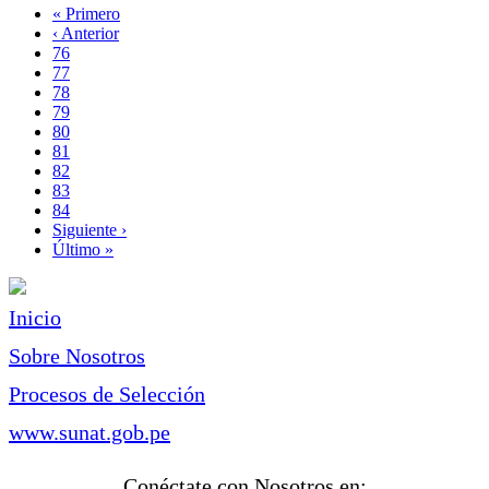
Primera
« Primero
página
Página
‹ Anterior
Paginación
anterior
Page
76
Page
77
Page
78
Page
79
Página
80
actual
Page
81
Page
82
Page
83
Page
84
Siguiente
Siguiente ›
página
Última
Último »
página
Inicio
Sobre Nosotros
Procesos de Selección
www.sunat.gob.pe
Conéctate con Nosotros en: