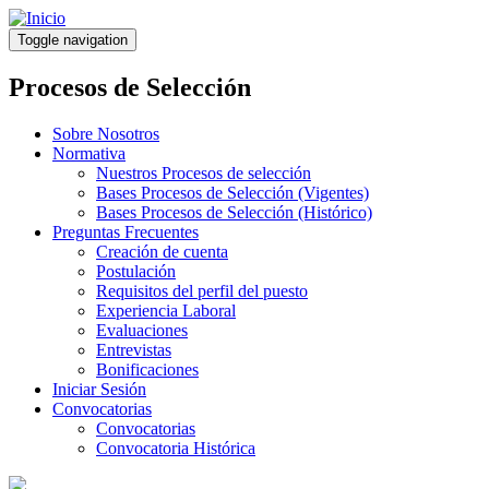
Pasar
al
Toggle navigation
contenido
principal
Procesos de Selección
Sobre Nosotros
Normativa
Nuestros Procesos de selección
Bases Procesos de Selección (Vigentes)
Bases Procesos de Selección (Histórico)
Preguntas Frecuentes
Creación de cuenta
Postulación
Requisitos del perfil del puesto
Experiencia Laboral
Evaluaciones
Entrevistas
Bonificaciones
Iniciar Sesión
Convocatorias
Convocatorias
Convocatoria Histórica