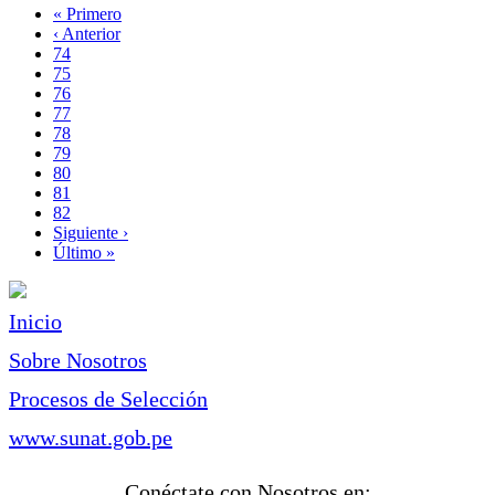
Primera
« Primero
página
Página
‹ Anterior
Paginación
anterior
Page
74
Page
75
Page
76
Page
77
Página
78
actual
Page
79
Page
80
Page
81
Page
82
Siguiente
Siguiente ›
página
Última
Último »
página
Inicio
Sobre Nosotros
Procesos de Selección
www.sunat.gob.pe
Conéctate con Nosotros en: