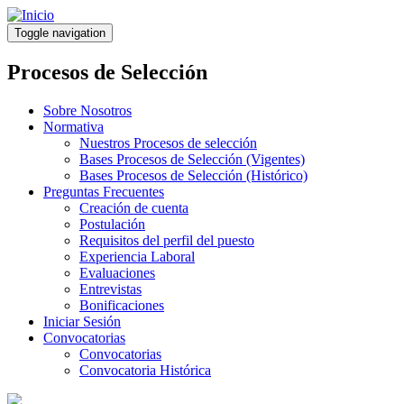
Pasar
al
Toggle navigation
contenido
principal
Procesos de Selección
Sobre Nosotros
Normativa
Nuestros Procesos de selección
Bases Procesos de Selección (Vigentes)
Bases Procesos de Selección (Histórico)
Preguntas Frecuentes
Creación de cuenta
Postulación
Requisitos del perfil del puesto
Experiencia Laboral
Evaluaciones
Entrevistas
Bonificaciones
Iniciar Sesión
Convocatorias
Convocatorias
Convocatoria Histórica