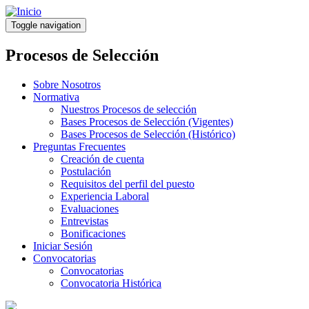
Pasar
al
Toggle navigation
contenido
principal
Procesos de Selección
Sobre Nosotros
Normativa
Nuestros Procesos de selección
Bases Procesos de Selección (Vigentes)
Bases Procesos de Selección (Histórico)
Preguntas Frecuentes
Creación de cuenta
Postulación
Requisitos del perfil del puesto
Experiencia Laboral
Evaluaciones
Entrevistas
Bonificaciones
Iniciar Sesión
Convocatorias
Convocatorias
Convocatoria Histórica