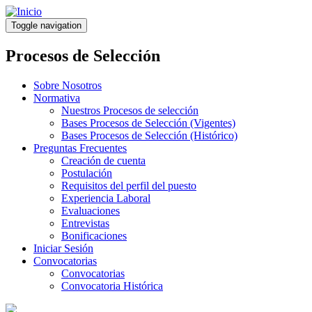
Pasar
al
Toggle navigation
contenido
principal
Procesos de Selección
Sobre Nosotros
Normativa
Nuestros Procesos de selección
Bases Procesos de Selección (Vigentes)
Bases Procesos de Selección (Histórico)
Preguntas Frecuentes
Creación de cuenta
Postulación
Requisitos del perfil del puesto
Experiencia Laboral
Evaluaciones
Entrevistas
Bonificaciones
Iniciar Sesión
Convocatorias
Convocatorias
Convocatoria Histórica