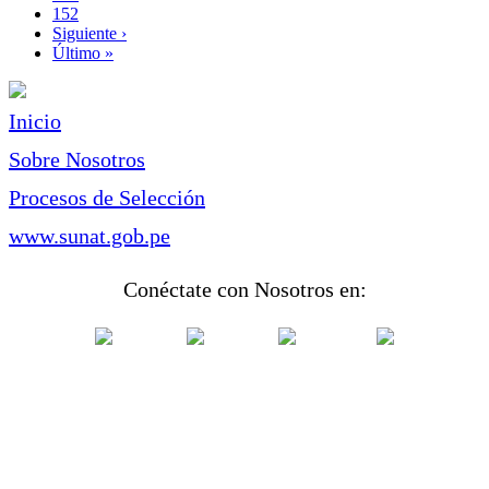
Page
152
Siguiente
Siguiente ›
página
Última
Último »
página
Inicio
Sobre Nosotros
Procesos de Selección
www.sunat.gob.pe
Conéctate con Nosotros en: