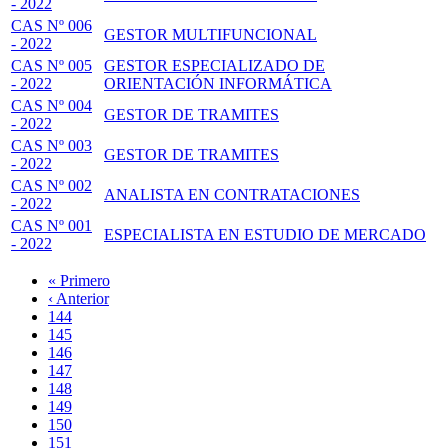
- 2022
CAS Nº 006
GESTOR MULTIFUNCIONAL
- 2022
CAS Nº 005
GESTOR ESPECIALIZADO DE
- 2022
ORIENTACIÓN INFORMÁTICA
CAS Nº 004
GESTOR DE TRAMITES
- 2022
CAS Nº 003
GESTOR DE TRAMITES
- 2022
CAS Nº 002
ANALISTA EN CONTRATACIONES
- 2022
CAS Nº 001
ESPECIALISTA EN ESTUDIO DE MERCADO
- 2022
Primera
« Primero
página
Página
‹ Anterior
Paginación
anterior
Page
144
Page
145
Page
146
Page
147
Página
148
actual
Page
149
Page
150
Page
151