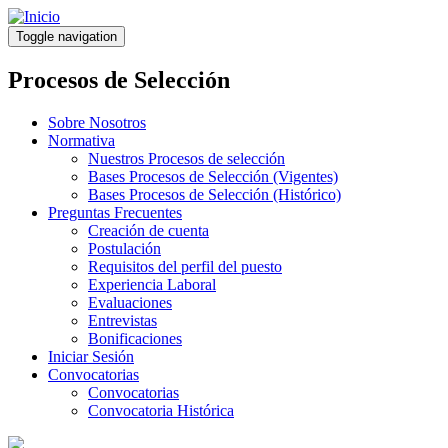
Pasar
al
Toggle navigation
contenido
principal
Procesos de Selección
Sobre Nosotros
Normativa
Nuestros Procesos de selección
Bases Procesos de Selección (Vigentes)
Bases Procesos de Selección (Histórico)
Preguntas Frecuentes
Creación de cuenta
Postulación
Requisitos del perfil del puesto
Experiencia Laboral
Evaluaciones
Entrevistas
Bonificaciones
Iniciar Sesión
Convocatorias
Convocatorias
Convocatoria Histórica