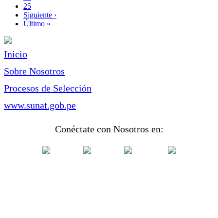
Page
25
Siguiente
Siguiente ›
página
Última
Último »
página
Inicio
Sobre Nosotros
Procesos de Selección
www.sunat.gob.pe
Conéctate con Nosotros en: