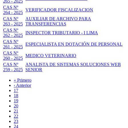
265 - 2025
CAS Nº
VERIFICADOR FISCALIZACION
264 - 2025
CAS Nº
AUXILIAR DE ARCHIVO PARA
263 - 2025
TRANSFERENCIAS
CAS Nº
INSPECTOR TRIBUTARIO - I LIMA
262 - 2025
CAS Nº
ESPECIALISTA EN DOTACIÓN DE PERSONAL
261 - 2025
CAS Nº
MEDICO VETERINARIO
260 - 2025
CAS Nº
ANALISTA DE SISTEMAS SOLUCIONES WEB
259 - 2025
SENIOR
Primera
« Primero
página
Página
‹ Anterior
Paginación
anterior
Page
17
Page
18
Page
19
Page
20
Página
21
actual
Page
22
Page
23
Page
24