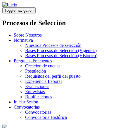
Pasar
al
Toggle navigation
contenido
principal
Procesos de Selección
Sobre Nosotros
Normativa
Nuestros Procesos de selección
Bases Procesos de Selección (Vigentes)
Bases Procesos de Selección (Histórico)
Preguntas Frecuentes
Creación de cuenta
Postulación
Requisitos del perfil del puesto
Experiencia Laboral
Evaluaciones
Entrevistas
Bonificaciones
Iniciar Sesión
Convocatorias
Convocatorias
Convocatoria Histórica