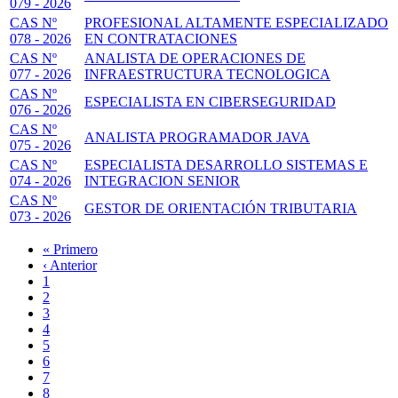
079 - 2026
CAS Nº
PROFESIONAL ALTAMENTE ESPECIALIZADO
078 - 2026
EN CONTRATACIONES
CAS Nº
ANALISTA DE OPERACIONES DE
077 - 2026
INFRAESTRUCTURA TECNOLOGICA
CAS Nº
ESPECIALISTA EN CIBERSEGURIDAD
076 - 2026
CAS Nº
ANALISTA PROGRAMADOR JAVA
075 - 2026
CAS Nº
ESPECIALISTA DESARROLLO SISTEMAS E
074 - 2026
INTEGRACION SENIOR
CAS Nº
GESTOR DE ORIENTACIÓN TRIBUTARIA
073 - 2026
Primera
« Primero
página
Página
‹ Anterior
Paginación
anterior
Page
1
Page
2
Page
3
Página
4
actual
Page
5
Page
6
Page
7
Page
8