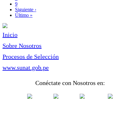
Page
9
Siguiente
Siguiente ›
página
Última
Último »
página
Inicio
Sobre Nosotros
Procesos de Selección
www.sunat.gob.pe
Conéctate con Nosotros en: