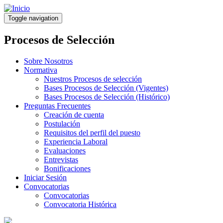
Pasar
al
Toggle navigation
contenido
principal
Procesos de Selección
Sobre Nosotros
Normativa
Nuestros Procesos de selección
Bases Procesos de Selección (Vigentes)
Bases Procesos de Selección (Histórico)
Preguntas Frecuentes
Creación de cuenta
Postulación
Requisitos del perfil del puesto
Experiencia Laboral
Evaluaciones
Entrevistas
Bonificaciones
Iniciar Sesión
Convocatorias
Convocatorias
Convocatoria Histórica