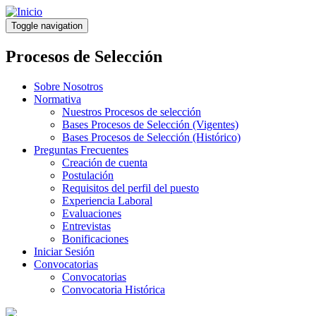
Pasar
al
Toggle navigation
contenido
principal
Procesos de Selección
Sobre Nosotros
Normativa
Nuestros Procesos de selección
Bases Procesos de Selección (Vigentes)
Bases Procesos de Selección (Histórico)
Preguntas Frecuentes
Creación de cuenta
Postulación
Requisitos del perfil del puesto
Experiencia Laboral
Evaluaciones
Entrevistas
Bonificaciones
Iniciar Sesión
Convocatorias
Convocatorias
Convocatoria Histórica