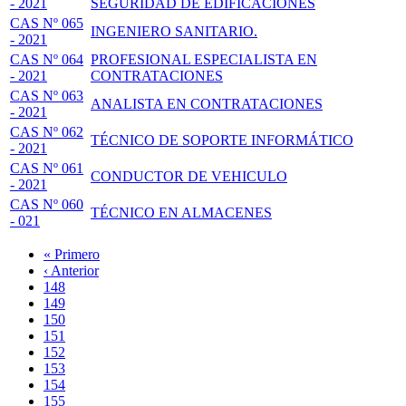
- 2021
SEGURIDAD DE EDIFICACIONES
CAS Nº 065
INGENIERO SANITARIO.
- 2021
CAS Nº 064
PROFESIONAL ESPECIALISTA EN
- 2021
CONTRATACIONES
CAS Nº 063
ANALISTA EN CONTRATACIONES
- 2021
CAS Nº 062
TÉCNICO DE SOPORTE INFORMÁTICO
- 2021
CAS Nº 061
CONDUCTOR DE VEHICULO
- 2021
CAS Nº 060
TÉCNICO EN ALMACENES
- 021
Primera
« Primero
página
Página
‹ Anterior
Paginación
anterior
Page
148
Page
149
Page
150
Page
151
Página
152
actual
Page
153
Page
154
Page
155