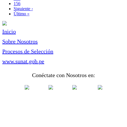
Page
156
Siguiente
Siguiente ›
página
Última
Último »
página
Inicio
Sobre Nosotros
Procesos de Selección
www.sunat.gob.pe
Conéctate con Nosotros en: